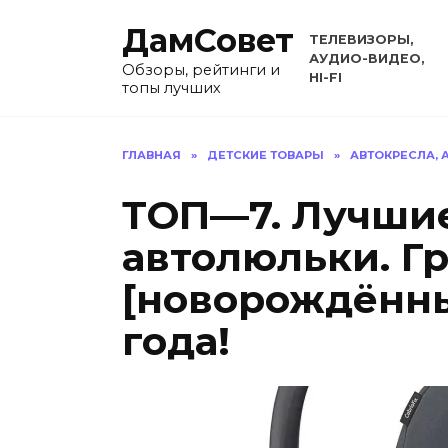
Перейти
ДамСовет
к
ТЕЛЕВИЗОРЫ,
содержанию
АУДИО-ВИДЕО,
Обзоры, рейтинги и
HI-FI
топы лучших
ГЛАВНАЯ
»
ДЕТСКИЕ ТОВАРЫ
»
АВТОКРЕСЛА,
ТОП—7. Лучшие
автолюльки. Гру
[новорождённы
года!