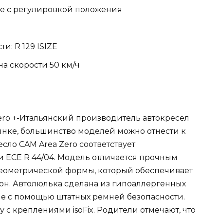
ые с регулировкой положения
и: R 129 ISIZE
на скорости 50 км/ч
ero +-Итальянский производитель автокресел
ынке, большинство моделей можно отнести к
сло CAM Area Zero соответствует
и ECE R 44/04. Модель отличается прочным
еометрической формы, который обеспечивает
орон. Автолюлька сделана из гипоаллергенных
не с помощью штатных ремней безопасности.
 с креплениями isoFix. Родители отмечают, что