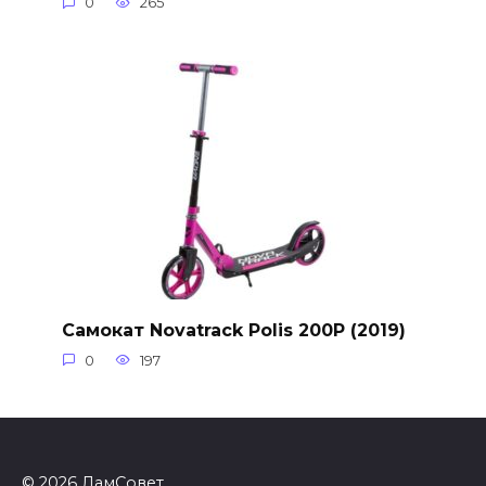
0
265
Самокат Novatrack Polis 200P (2019)
0
197
© 2026 ДамСовет