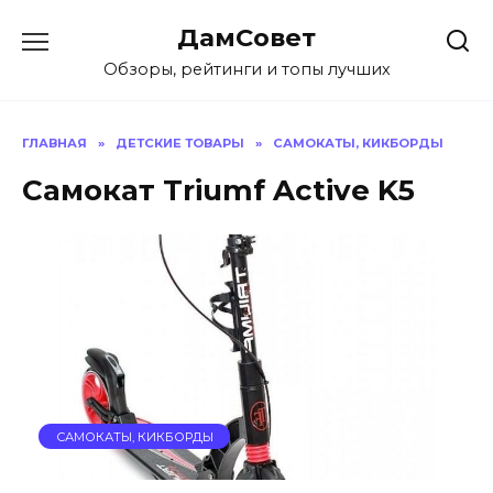
Перейти
ДамСовет
к
содержанию
Обзоры, рейтинги и топы лучших
ГЛАВНАЯ
»
ДЕТСКИЕ ТОВАРЫ
»
САМОКАТЫ, КИКБОРДЫ
Самокат Triumf Active K5
САМОКАТЫ, КИКБОРДЫ