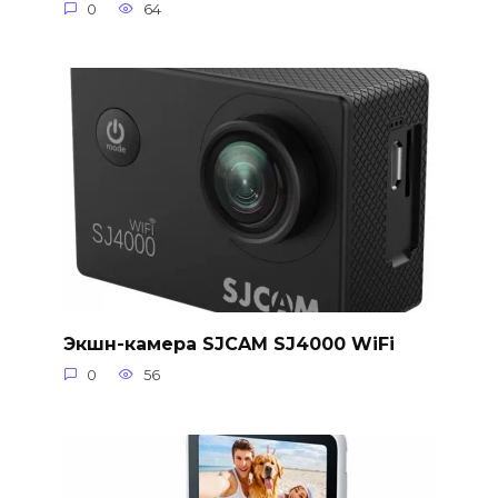
0
64
Экшн-камера SJCAM SJ4000 WiFi
0
56