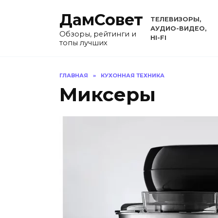
Перейти
ДамСовет
к
ТЕЛЕВИЗОРЫ,
содержанию
АУДИО-ВИДЕО,
Обзоры, рейтинги и
HI-FI
топы лучших
ГЛАВНАЯ
»
КУХОННАЯ ТЕХНИКА
Миксеры