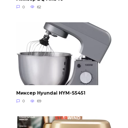
0
62
Миксер Hyundai HYM-S5451
0
69