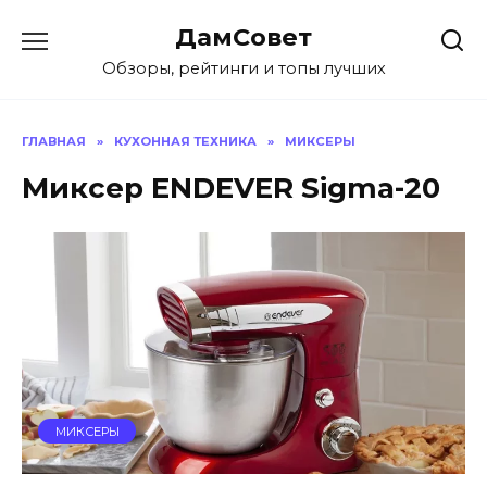
Перейти
ДамСовет
к
содержанию
Обзоры, рейтинги и топы лучших
ГЛАВНАЯ
»
КУХОННАЯ ТЕХНИКА
»
МИКСЕРЫ
Миксер ENDEVER Sigma-20
МИКСЕРЫ