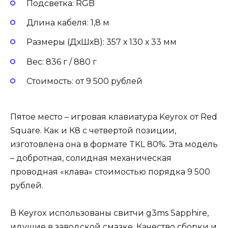
Подсветка: RGB
Длина кабеля: 1,8 м
Размеры (ДхШхВ): 357 х 130 х 33 мм
Вес: 836 г / 880 г
Стоимость: от 9 500 рублей
Пятое место – игровая клавиатура Keyrox от Red
Square. Как и К8 с четвертой позиции,
изготовлена она в формате TKL 80%. Эта модель
– добротная, солидная механическая
проводная «клава» стоимостью порядка 9 500
рублей.
В Keyrox использованы свитчи g3ms Sapphire,
идущие в заводской смазке. Качество сборки и