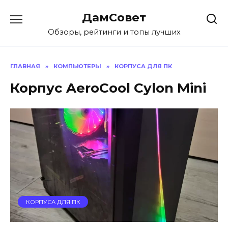
Перейти
ДамСовет
к
содержанию
Обзоры, рейтинги и топы лучших
ГЛАВНАЯ
»
КОМПЬЮТЕРЫ
»
КОРПУСА ДЛЯ ПК
Корпус AeroCool Cylon Mini
КОРПУСА ДЛЯ ПК