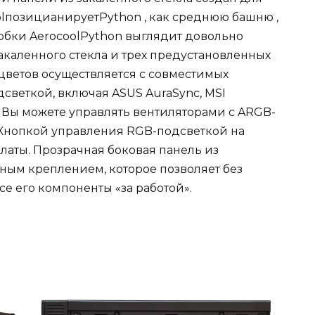
lпозицианируетPython , как среднюю башню ,
оробки AerocoolPython выглядит довольно
закаленного стекла и трех предустановленных
 цветов осуществляется с совместимых
светкой, включая ASUS AuraSync, MSI
n. Вы можете управлять вентиляторами с ARGB-
 Кнопкой управления RGB-подсветкой на
латы. Прозрачная боковая панель из
бным креплением, которое позволяет без
се его компоненты «за работой».