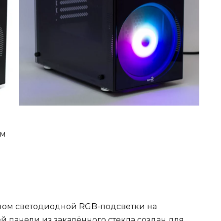
мм
йном светодиодной RGB-подсветки на
й панели из закалённого стекла создан для