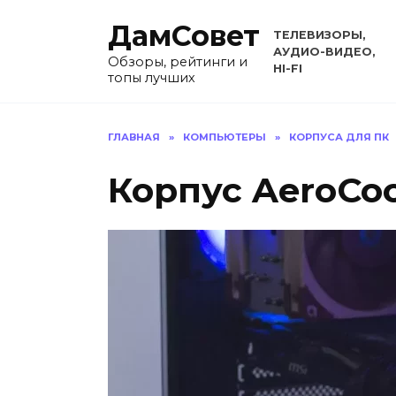
Перейти
ДамСовет
к
ТЕЛЕВИЗОРЫ,
содержанию
АУДИО-ВИДЕО,
Обзоры, рейтинги и
HI-FI
топы лучших
ГЛАВНАЯ
»
КОМПЬЮТЕРЫ
»
КОРПУСА ДЛЯ ПК
Корпус AeroCoo