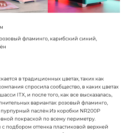
мм
, розовый фламинго, карибский синий,
лён
кается в традиционных цветах, таких как
омпания спросила сообщество, в каких цветах
асси ITX, и после того, как все высказалась,
нительных вариантах: розовый фламинго,
и пурпурный паслён.Из коробки NR200P
овной покраской по всему периметру.
я с подбором оттенка пластиковой верхней