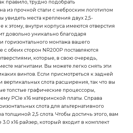
ак правило, трудно подобрать
а из прочной стали с неброским логотипом
бы увидеть места крепления двух 2,5-
 к этому, внутри корпуса имеются отверстия
дит довольно уникально благодаря
 и горизонтального монтажа вашего
е с обеих сторон NR200P поставляются
верстиями, которые, в свою очередь,
есте магнитами. Вы можете легко снять эти
каких винтов. Если присмотреться к задней
и вертикальных слота расширения, так что вы
мые толстые графические процессоры,
му PCIe x16 материнской платы. Справа
изонтальных слота для альтернативного
толщиной 2,5 слота. Чтобы достичь этого, вам
 3.0 x16 райзер, который входит в комплект