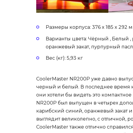
Размеры корпуса: 376 x 185 x 292 
Варианты цвета: Чёрный , Белый 
оранжевый закат, пурпурный пас
Вес (кг): 5,93 кг
CoolerMaster NR200P уже давно выпус
черный и белый. В последнее время к
они хотели бы видеть это компактное ш
NR200P был выпущен в четырех допол
карибский синий, оранжевый закат 
выглядит великолепно, с отличной, р
CoolerMaster также отлично справилс