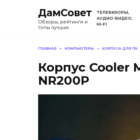
Перейти
ДамСовет
к
ТЕЛЕВИЗОРЫ,
содержанию
АУДИО-ВИДЕО,
Обзоры, рейтинги и
HI-FI
топы лучших
ГЛАВНАЯ
»
КОМПЬЮТЕРЫ
»
КОРПУСА ДЛЯ ПК
Корпус Cooler 
NR200P