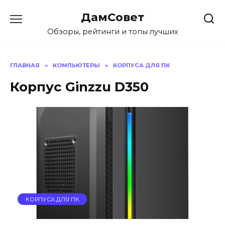
Перейти
ДамСовет
к
содержанию
Обзоры, рейтинги и топы лучших
ГЛАВНАЯ
»
КОМПЬЮТЕРЫ
»
КОРПУСА ДЛЯ ПК
Корпус Ginzzu D350
КОРПУСА ДЛЯ ПК