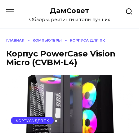
Перейти
ДамСовет
к
содержанию
Обзоры, рейтинги и топы лучших
ГЛАВНАЯ
»
КОМПЬЮТЕРЫ
»
КОРПУСА ДЛЯ ПК
Корпус PowerCase Vision
Micro (CVBM-L4)
КОРПУСА ДЛЯ ПК