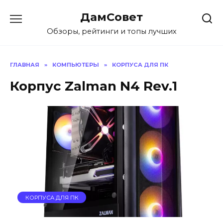
Перейти
ДамСовет
к
содержанию
Обзоры, рейтинги и топы лучших
ГЛАВНАЯ
»
КОМПЬЮТЕРЫ
»
КОРПУСА ДЛЯ ПК
Корпус Zalman N4 Rev.1
КОРПУСА ДЛЯ ПК