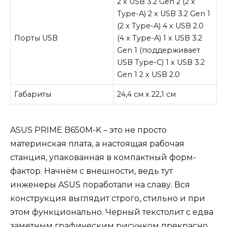
2 х USB 3.2 Gen 2 (2 x
Type-A) 2 х USB 3.2 Gen 1
(2 x Type-A) 4 х USB 2.0
Порты USB
(4 x Type-A) 1 х USB 3.2
Gen 1 (поддерживает
USB Type-C) 1 х USB 3.2
Gen 1 2 х USB 2.0
Габариты
24,4 см x 22,1 см
ASUS PRIME B650M-K – это не просто
материнская плата, а настоящая рабочая
станция, упакованная в компактный форм-
фактор. Начнём с внешности, ведь тут
инженеры ASUS поработали на славу. Вся
конструкция выглядит строго, стильно и при
этом функционально. Черный текстолит с едва
заметным графическим рисунком прекрасно