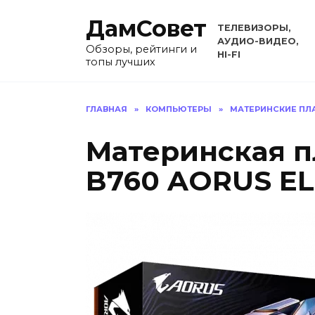
Перейти
ДамСовет
к
ТЕЛЕВИЗОРЫ,
содержанию
АУДИО-ВИДЕО,
Обзоры, рейтинги и
HI-FI
топы лучших
ГЛАВНАЯ
»
КОМПЬЮТЕРЫ
»
МАТЕРИНСКИЕ ПЛ
Материнская п
B760 AORUS EL