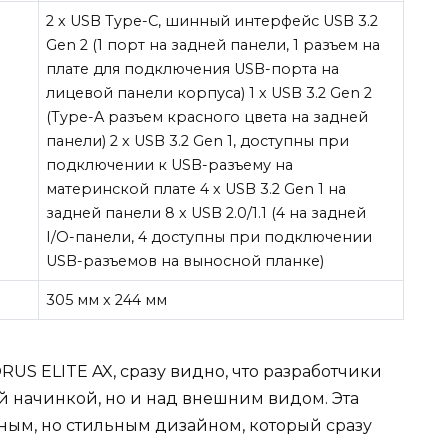
2 х USB Type-C, шинный интерфейс USB 3.2
Gen 2 (1 порт на задней панели, 1 разъем на
плате для подключения USB-порта на
лицевой панели корпуса) 1 х USB 3.2 Gen 2
(Type-A разъем красного цвета на задней
панели) 2 х USB 3.2 Gen 1, доступны при
подключении к USB-разъему на
материнской плате 4 х USB 3.2 Gen 1 на
задней панели 8 х USB 2.0/1.1 (4 на задней
I/O-панели, 4 доступны при подключении
USB-разъемов на выносной планке)
305 мм x 244 мм
US ELITE AX, сразу видно, что разработчики
й начинкой, но и над внешним видом. Эта
вным, но стильным дизайном, который сразу