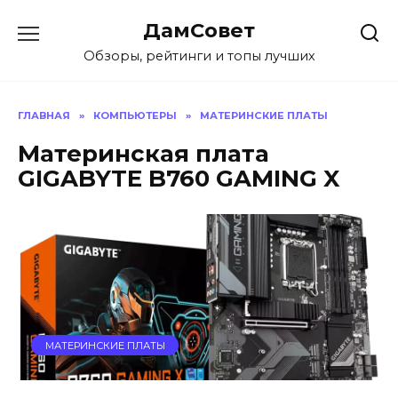
Перейти
ДамСовет
к
содержанию
Обзоры, рейтинги и топы лучших
ГЛАВНАЯ
»
КОМПЬЮТЕРЫ
»
МАТЕРИНСКИЕ ПЛАТЫ
Материнская плата
GIGABYTE B760 GAMING X
МАТЕРИНСКИЕ ПЛАТЫ