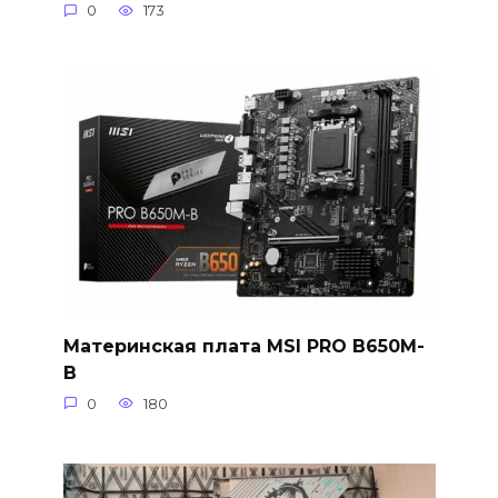
0
173
Материнская плата MSI PRO B650M-
B
0
180