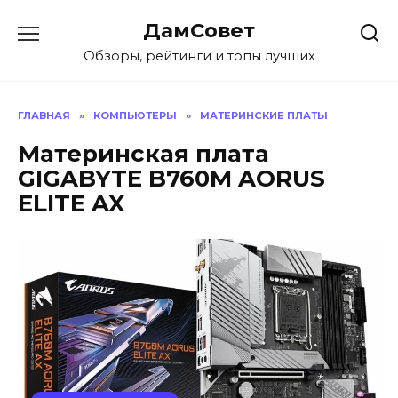
Перейти
ДамСовет
к
содержанию
Обзоры, рейтинги и топы лучших
ГЛАВНАЯ
»
КОМПЬЮТЕРЫ
»
МАТЕРИНСКИЕ ПЛАТЫ
Материнская плата
GIGABYTE B760M AORUS
ELITE AX