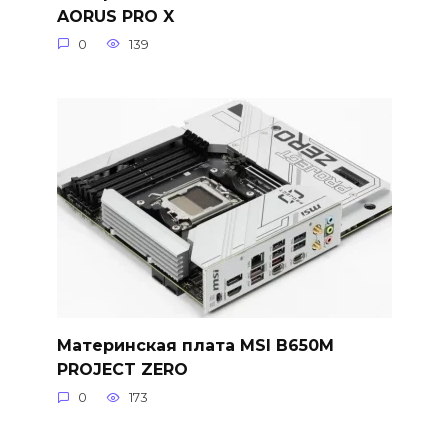
AORUS PRO X
0
139
Материнская плата MSI B650M
PROJECT ZERO
0
173