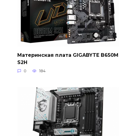
Материнская плата GIGABYTE B650M
S2H
0
184