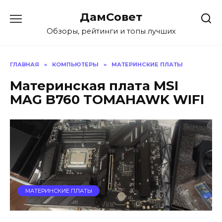
Перейти
ДамСовет
к
содержанию
Обзоры, рейтинги и топы лучших
ГЛАВНАЯ
»
КОМПЬЮТЕРЫ
»
МАТЕРИНСКИЕ ПЛАТЫ
Материнская плата MSI
MAG B760 TOMAHAWK WIFI
МАТЕРИНСКИЕ ПЛАТЫ