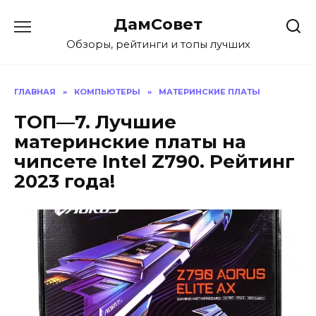
Перейти
ДамСовет
к
содержанию
Обзоры, рейтинги и топы лучших
ГЛАВНАЯ
»
КОМПЬЮТЕРЫ
»
МАТЕРИНСКИЕ ПЛАТЫ
ТОП—7. Лучшие
материнские платы на
чипсете Intel Z790. Рейтинг
2023 года!