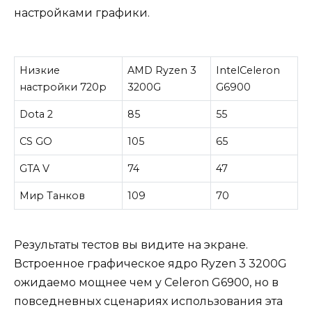
настройками графики.
Низкие
AMD Ryzen 3
IntelCeleron
настройки 720p
3200G
G6900
Dota 2
85
55
CS GO
105
65
GTA V
74
47
Мир Танков
109
70
Результаты тестов вы видите на экране.
Встроенное графическое ядро Ryzen 3 3200G
ожидаемо мощнее чем у Celeron G6900, но в
повседневных сценариях использования эта