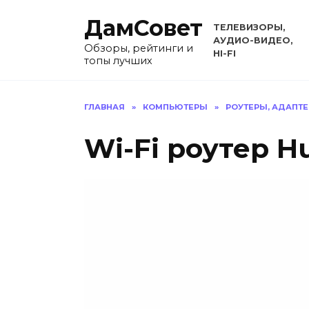
Перейти
ДамСовет
к
ТЕЛЕВИЗОРЫ,
содержанию
АУДИО-ВИДЕО,
Обзоры, рейтинги и
HI-FI
топы лучших
ГЛАВНАЯ
»
КОМПЬЮТЕРЫ
»
РОУТЕРЫ, АДАПТ
Wi-Fi роутер Hu