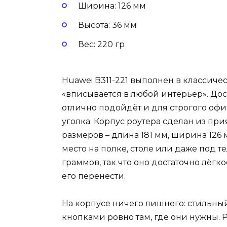
Ширина: 126 мм
Высота: 36 мм
Вес: 220 гр
Huawei B311-221 выполнен в классичес
«вписывается в любой интерьер». Дост
отлично подойдёт и для строгого офи
уголка. Корпус роутера сделан из при
размеров – длина 181 мм, ширина 126 
место на полке, столе или даже под т
граммов, так что оно достаточно лёгк
его перенести.
На корпусе ничего лишнего: стильн
кнопками ровно там, где они нужны. Р