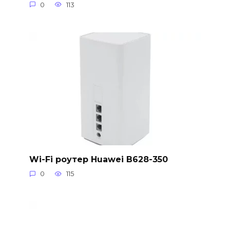
0
113
Wi-Fi роутер Huawei B628-350
0
115