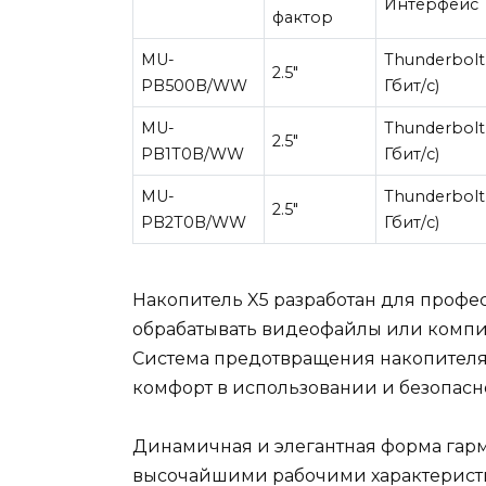
Интерфейс
фактор
MU-
Thunderbolt
2.5″
PB500B/WW
Гбит/c)
MU-
Thunderbolt
2.5″
PB1T0B/WW
Гбит/c)
MU-
Thunderbolt
2.5″
PB2T0B/WW
Гбит/c)
Накопитель X5 разработан для профе
обрабатывать видеофайлы или компи
Система предотвращения накопителя 
комфорт в использовании и безопасн
Динамичная и элегантная форма гар
высочайшими рабочими характеристи