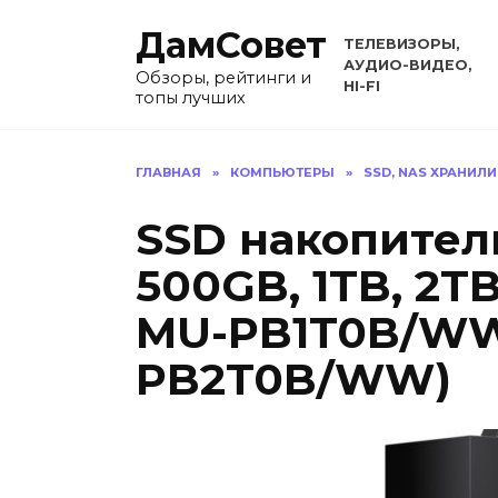
Перейти
ДамСовет
к
ТЕЛЕВИЗОРЫ,
содержанию
АУДИО-ВИДЕО,
Обзоры, рейтинги и
HI-FI
топы лучших
ГЛАВНАЯ
»
КОМПЬЮТЕРЫ
»
SSD, NAS ХРАНИЛ
SSD накопител
500GB, 1TB, 2
MU-PB1T0B/WW
PB2T0B/WW)