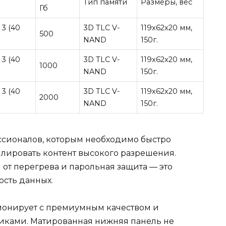
Тип памяти
Размеры, вес
Гб
 3 (40
3D TLC V-
119x62x20 мм,
500
NAND
150г.
 3 (40
3D TLC V-
119x62x20 мм,
1000
NAND
150г.
 3 (40
3D TLC V-
119x62x20 мм,
2000
NAND
150г.
ссионалов, которым необходимо быстро
лировать контент высокого разрешения.
от перегрева и парольная защита — это
ость данных.
монирует с премиумным качеством и
ками. Матированная нижняя панель не