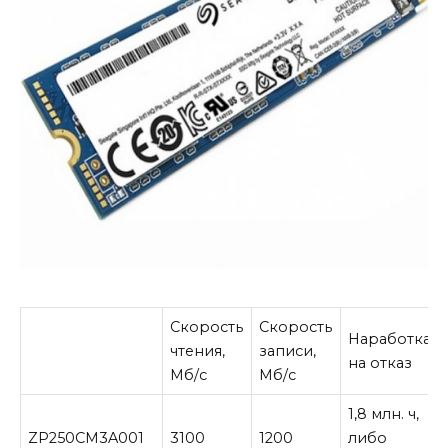
Скорость
Скорость
Наработка
чтения,
записи,
на отказ
Мб/с
Мб/с
1,8 млн. ч,
ZP250CM3A001
3100
1200
либо