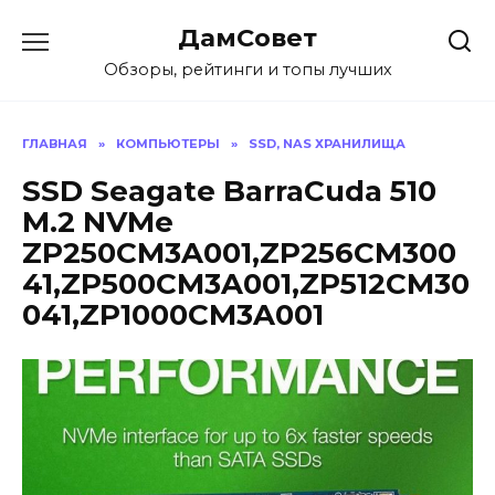
Перейти
ДамСовет
к
содержанию
Обзоры, рейтинги и топы лучших
ГЛАВНАЯ
»
КОМПЬЮТЕРЫ
»
SSD, NAS ХРАНИЛИЩА
SSD Seagate BarraCuda 510
M.2 NVMe
ZP250CM3A001,ZP256CM300
41,ZP500CM3A001,ZP512CM30
041,ZP1000CM3A001