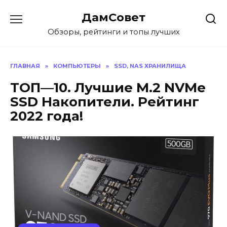
Перейти
ДамСовет
к
содержанию
Обзоры, рейтинги и топы лучших
ГЛАВНАЯ
»
КОМПЬЮТЕРЫ
»
SSD, NAS ХРАНИЛИЩА
ТОП—10. Лучшие M.2 NVMe
SSD Накопители. Рейтинг
2022 года!