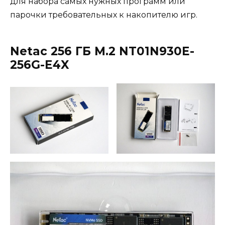
для набора самых нужных программ или
парочки требовательных к накопителю игр.
Netac 256
ГБ
M.2 NT01N930E-
256G-E4X