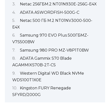
Netac 256ГБM.2 NT01N930E-256G-E4X
ADATA ASWORDFISH-500G-C
Netac 500 ГБ M.2 NT01NV3000-500-
E4X
Samsung 970 EVO Plus 500ГБMZ-
V7S500BW
Samsung 980 PRO MZ-V8P1T0BW
ADATA Gammix S70 Blade
AGAMMIXS70B-2T-CS
Western Digital WD Black NVMe
WDS100T1X0E
Kingston FURY Renegade
SFYRD/2000G