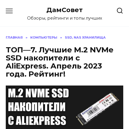
Перейти
ДамСовет
к
содержанию
Обзоры, рейтинги и топы лучших
ГЛАВНАЯ
»
КОМПЬЮТЕРЫ
»
SSD, NAS ХРАНИЛИЩА
ТОП—7. Лучшие M.2 NVMe
SSD накопители с
AliExpress. Апрель 2023
года. Рейтинг!