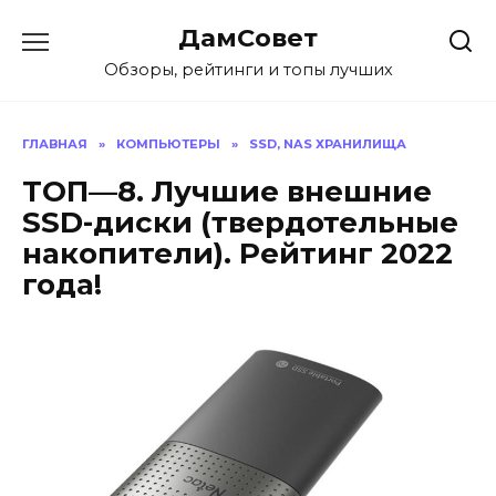
Перейти
ДамСовет
к
содержанию
Обзоры, рейтинги и топы лучших
ГЛАВНАЯ
»
КОМПЬЮТЕРЫ
»
SSD, NAS ХРАНИЛИЩА
ТОП—8. Лучшие внешние
SSD-диски (твердотельные
накопители). Рейтинг 2022
года!