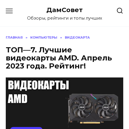
Перейти
ДамСовет
к
содержанию
Обзоры, рейтинги и топы лучших
ГЛАВНАЯ
»
КОМПЬЮТЕРЫ
»
ВИДЕОКАРТА
ТОП—7. Лучшие
видеокарты AMD. Апрель
2023 года. Рейтинг!