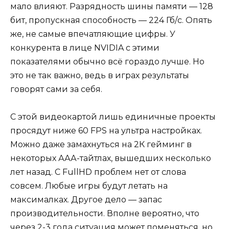
мало влияют. Разрядность шины памяти — 128
бит, пропускная способность — 224 Гб/с. Опять
же, не самые впечатляющие цифры. У
конкурента в лице NVIDIA с этими
показателями обычно всё гораздо лучше. Но
это не так важно, ведь в играх результаты
говорят сами за себя.
С этой видеокартой лишь единичные проекты
просядут ниже 60 FPS на ультра настройках.
Можно даже замахнуться на 2К гейминг в
некоторых ААА-тайтлах, вышедших несколько
лет назад. С FullHD проблем нет от слова
совсем. Любые игры будут летать на
максималках. Другое дело — запас
производительности. Вполне вероятно, что
через 2-3 года ситуация может поменяться, но