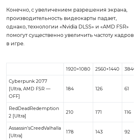
Конечно, с увеличением разрешения экрана,
производительность видеокарты падает,
однако, технологии «Nvidia DLSS» и «AMD FSR»
помогут существенно увеличить частоту кадров
в игре.
1920×1080
2560×1440
3840×
Cyberpunk 2077
[Ultra, AMD FSR
—
184
126
61
OFF]
RedDeadRedemption
210
171
116
2 [Ultra]
Assassin’sCreedValhalla
178
143
92
[Ultra]