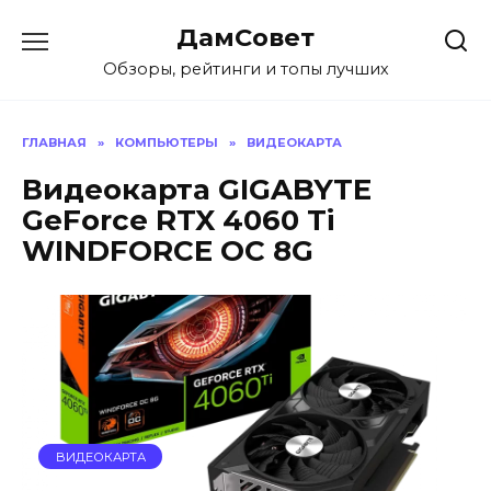
Перейти
ДамСовет
к
содержанию
Обзоры, рейтинги и топы лучших
ГЛАВНАЯ
»
КОМПЬЮТЕРЫ
»
ВИДЕОКАРТА
Видеокарта GIGABYTE
GeForce RTX 4060 Ti
WINDFORCE OC 8G
ВИДЕОКАРТА