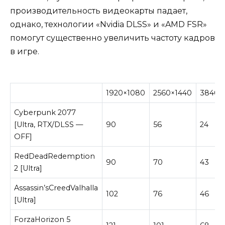
производительность видеокарты падает,
однако, технологии «Nvidia DLSS» и «AMD FSR»
помогут существенно увеличить частоту кадров
в игре.
1920×1080
2560×1440
3840×
Cyberpunk 2077
[Ultra, RTX/DLSS —
90
56
24
OFF]
RedDeadRedemption
90
70
43
2 [Ultra]
Assassin’sCreedValhalla
102
76
46
[Ultra]
ForzaHorizon 5