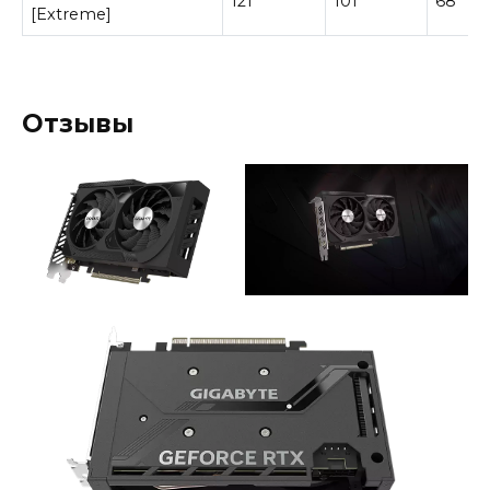
121
101
68
[Extreme]
Отзывы