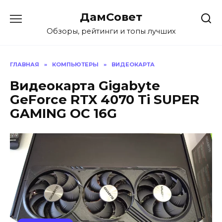
Перейти
ДамСовет
к
содержанию
Обзоры, рейтинги и топы лучших
ГЛАВНАЯ
»
КОМПЬЮТЕРЫ
»
ВИДЕОКАРТА
Видеокарта Gigabyte
GeForce RTX 4070 Ti SUPER
GAMING OC 16G