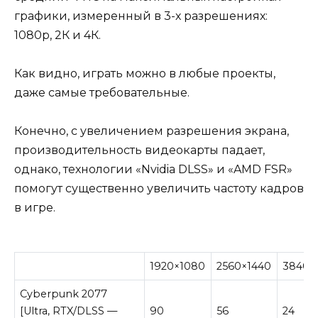
графики, измеренный в 3-х разрешениях:
1080p, 2К и 4К.
Как видно, играть можно в любые проекты,
даже самые требовательные.
Конечно, с увеличением разрешения экрана,
производительность видеокарты падает,
однако, технологии «Nvidia DLSS» и «AMD FSR»
помогут существенно увеличить частоту кадров
в игре.
1920×1080
2560×1440
3840×
Cyberpunk 2077
[Ultra, RTX/DLSS —
90
56
24