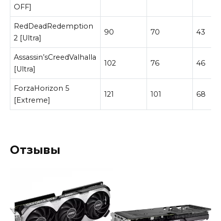
OFF]
RedDeadRedemption
90
70
43
2 [Ultra]
Assassin’sCreedValhalla
102
76
46
[Ultra]
ForzaHorizon 5
121
101
68
[Extreme]
Отзывы