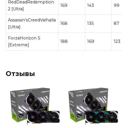
RedDeadRedemption
169
143
99
2 [Ultra]
Assassin’sCreedValhalla
168
135
87
[Ultra]
ForzaHorizon 5
188
169
123
[Extreme]
Отзывы