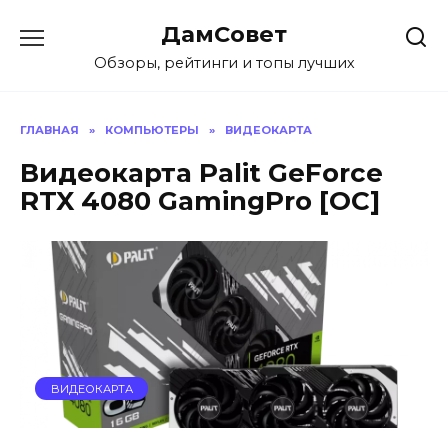
Перейти
ДамСовет
к
содержанию
Обзоры, рейтинги и топы лучших
ГЛАВНАЯ
»
КОМПЬЮТЕРЫ
»
ВИДЕОКАРТА
Видеокарта Palit GeForce
RTX 4080 GamingPro [OC]
ВИДЕОКАРТА