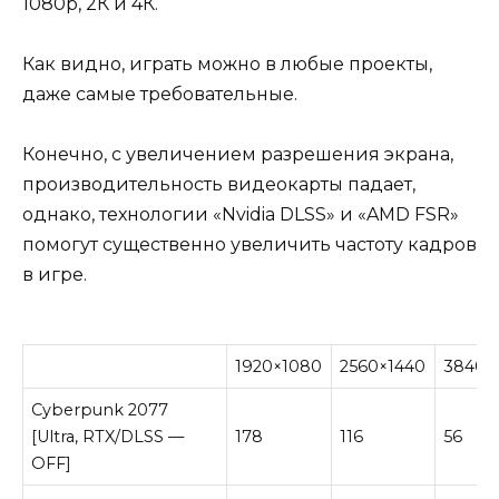
1080p, 2К и 4К.
Как видно, играть можно в любые проекты,
даже самые требовательные.
Конечно, с увеличением разрешения экрана,
производительность видеокарты падает,
однако, технологии «Nvidia DLSS» и «AMD FSR»
помогут существенно увеличить частоту кадров
в игре.
1920×1080
2560×1440
3840×
Cyberpunk 2077
[Ultra, RTX/DLSS —
178
116
56
OFF]