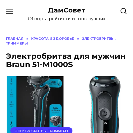
Перейти
ДамСовет
к
содержанию
Обзоры, рейтинги и топы лучших
ГЛАВНАЯ
»
КРАСОТА И ЗДОРОВЬЕ
»
ЭЛЕКТРОБРИТВЫ,
ТРИММЕРЫ
Электробритва для мужчин
Braun 51-M1000S
ЭЛЕКТРОБРИТВЫ, ТРИММЕРЫ