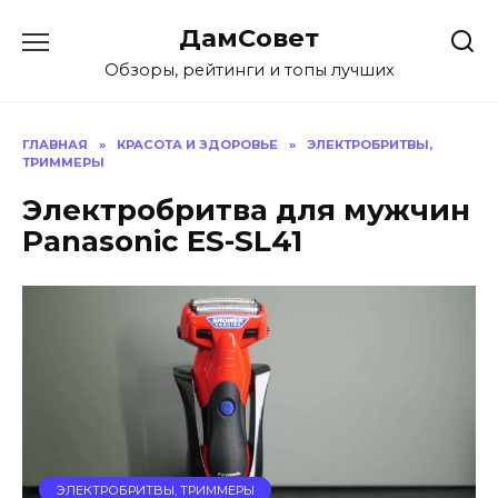
Перейти
ДамСовет
к
содержанию
Обзоры, рейтинги и топы лучших
ГЛАВНАЯ
»
КРАСОТА И ЗДОРОВЬЕ
»
ЭЛЕКТРОБРИТВЫ,
ТРИММЕРЫ
Электробритва для мужчин
Panasonic ES-SL41
ЭЛЕКТРОБРИТВЫ, ТРИММЕРЫ