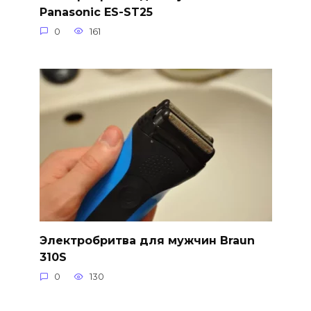
Panasonic ES-ST25
0
161
Электробритва для мужчин Braun
310S
0
130