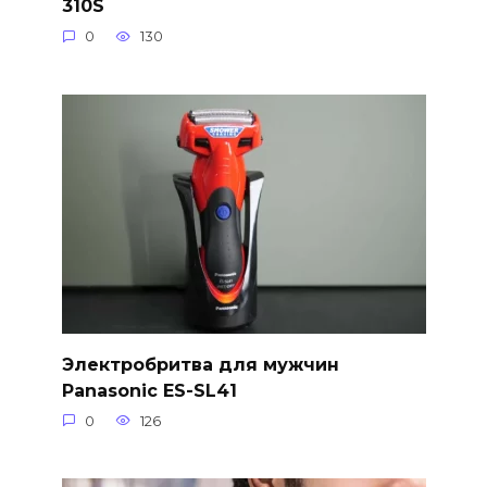
310S
0
130
Электробритва для мужчин
Panasonic ES-SL41
0
126