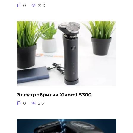
0
220
Электробритва Xiaomi S300
0
213