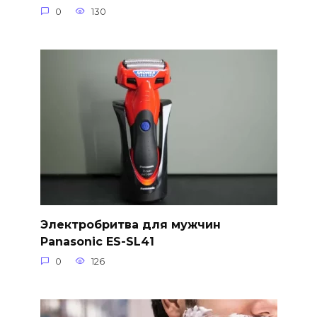
0
130
Электробритва для мужчин
Panasonic ES-SL41
0
126