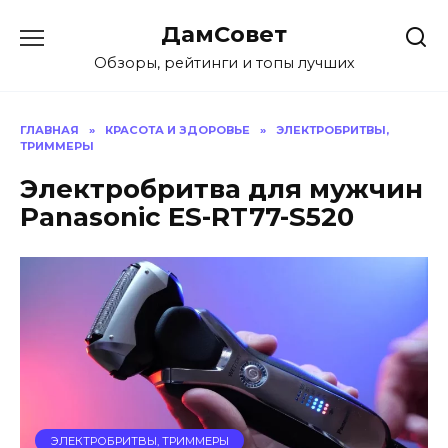
Перейти
ДамСовет
к
содержанию
Обзоры, рейтинги и топы лучших
ГЛАВНАЯ
»
КРАСОТА И ЗДОРОВЬЕ
»
ЭЛЕКТРОБРИТВЫ,
ТРИММЕРЫ
Электробритва для мужчин
Panasonic ES-RT77-S520
ЭЛЕКТРОБРИТВЫ, ТРИММЕРЫ