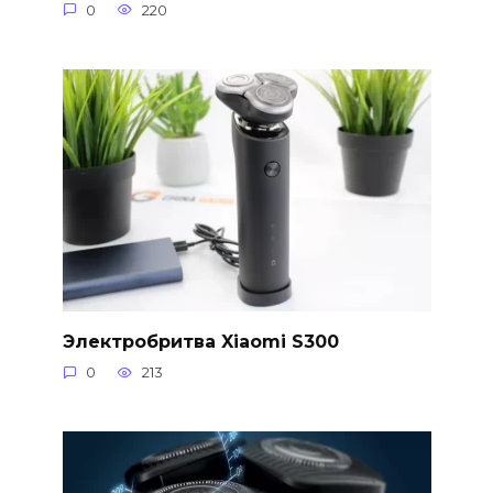
0
220
Электробритва Xiaomi S300
0
213