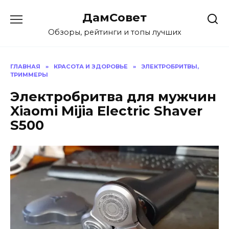
Перейти
ДамСовет
к
содержанию
Обзоры, рейтинги и топы лучших
ГЛАВНАЯ
»
КРАСОТА И ЗДОРОВЬЕ
»
ЭЛЕКТРОБРИТВЫ,
ТРИММЕРЫ
Электробритва для мужчин
Xiaomi Mijia Electric Shaver
S500