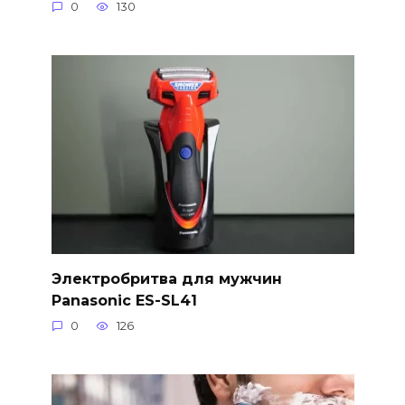
0
130
Электробритва для мужчин
Panasonic ES-SL41
0
126