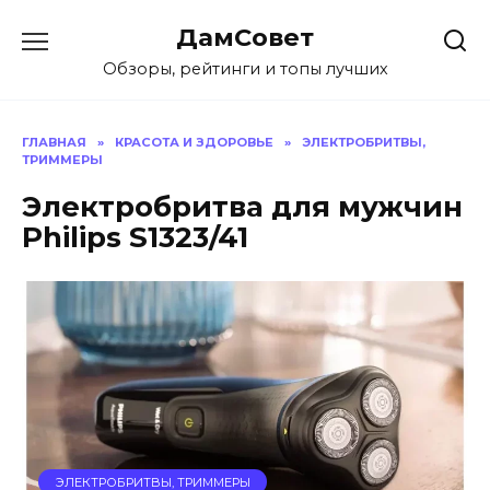
Перейти
ДамСовет
к
содержанию
Обзоры, рейтинги и топы лучших
ГЛАВНАЯ
»
КРАСОТА И ЗДОРОВЬЕ
»
ЭЛЕКТРОБРИТВЫ,
ТРИММЕРЫ
Электробритва для мужчин
Philips S1323/41
ЭЛЕКТРОБРИТВЫ, ТРИММЕРЫ