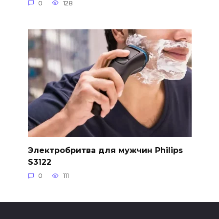
0
128
Электробритва для мужчин Philips
S3122
0
111