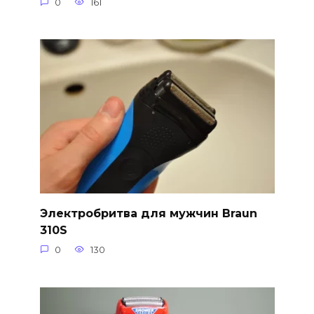
0
161
Электробритва для мужчин Braun
310S
0
130