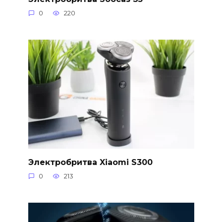
0
220
Электробритва Xiaomi S300
0
213