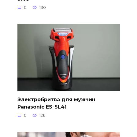
0
130
Электробритва для мужчин
Panasonic ES-SL41
0
126