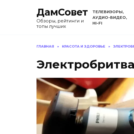
Перейти
ДамСовет
к
ТЕЛЕВИЗОРЫ,
содержанию
АУДИО-ВИДЕО,
Обзоры, рейтинги и
HI-FI
топы лучших
ГЛАВНАЯ
»
КРАСОТА И ЗДОРОВЬЕ
»
ЭЛЕКТРОБ
Электробритва 