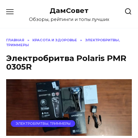
Перейти
ДамСовет
к
содержанию
Обзоры, рейтинги и топы лучших
ГЛАВНАЯ
»
КРАСОТА И ЗДОРОВЬЕ
»
ЭЛЕКТРОБРИТВЫ,
ТРИММЕРЫ
Электробритва Polaris PMR
0305R
ЭЛЕКТРОБРИТВЫ, ТРИММЕРЫ