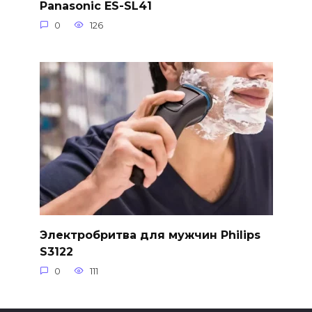
Panasonic ES-SL41
0
126
Электробритва для мужчин Philips
S3122
0
111