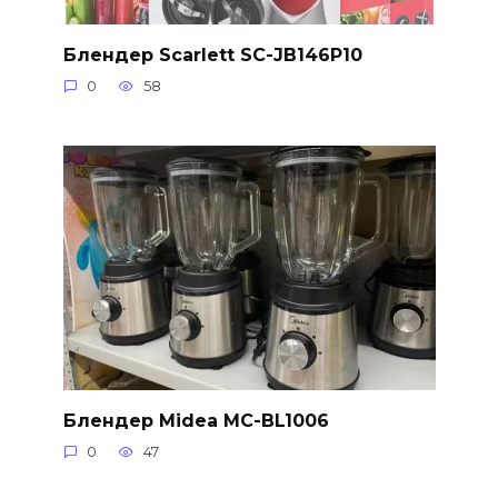
Блендер Scarlett SC-JB146P10
0
58
Блендер Midea MC-BL1006
0
47