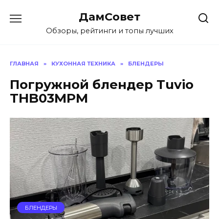
Перейти
ДамСовет
к
содержанию
Обзоры, рейтинги и топы лучших
ГЛАВНАЯ
»
КУХОННАЯ ТЕХНИКА
»
БЛЕНДЕРЫ
Погружной блендер Tuvio
THB03MPM
БЛЕНДЕРЫ