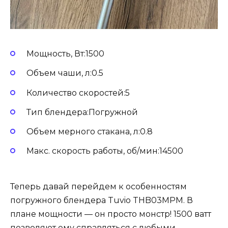
Мощность, Вт:1500
Объем чаши, л:0.5
Количество скоростей:5
Тип блендера:Погружной
Объем мерного стакана, л:0.8
Макс. скорость работы, об/мин:14500
Теперь давай перейдем к особенностям
погружного блендера Tuvio THB03MPM. В
плане мощности — он просто монстр! 1500 ватт
позволяют ему справляться с любыми