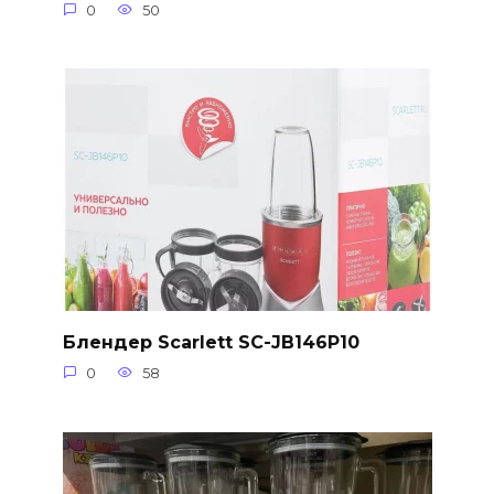
0
50
Блендер Scarlett SC-JB146P10
0
58