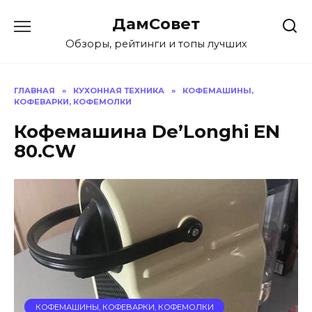
Перейти
ДамСовет
к
содержанию
Обзоры, рейтинги и топы лучших
ГЛАВНАЯ
»
КУХОННАЯ ТЕХНИКА
»
КОФЕМАШИНЫ,
КОФЕВАРКИ, КОФЕМОЛКИ
Кофемашина De’Longhi EN
80.CW
КОФЕМАШИНЫ, КОФЕВАРКИ, КОФЕМОЛКИ