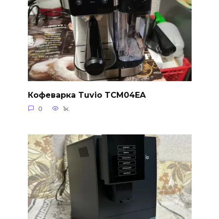
Кофеварка Tuvio TCM04EA
0
1к.