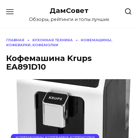
Перейти
ДамСовет
к
содержанию
Обзоры, рейтинги и топы лучших
ГЛАВНАЯ
»
КУХОННАЯ ТЕХНИКА
»
КОФЕМАШИНЫ,
КОФЕВАРКИ, КОФЕМОЛКИ
Кофемашина Krups
EA891D10
КОФЕМАШИНЫ, КОФЕВАРКИ, КОФЕМОЛКИ