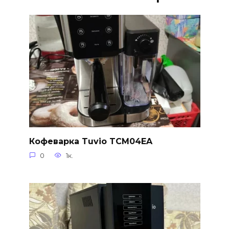
Кофеварка Tuvio TCM04EA
0
1к.