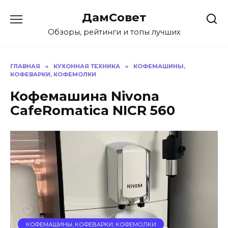
Перейти
ДамСовет
к
содержанию
Обзоры, рейтинги и топы лучших
ГЛАВНАЯ
»
КУХОННАЯ ТЕХНИКА
»
КОФЕМАШИНЫ,
КОФЕВАРКИ, КОФЕМОЛКИ
Кофемашина Nivona
CafeRomatica NICR 560
КОФЕМАШИНЫ, КОФЕВАРКИ, КОФЕМОЛКИ