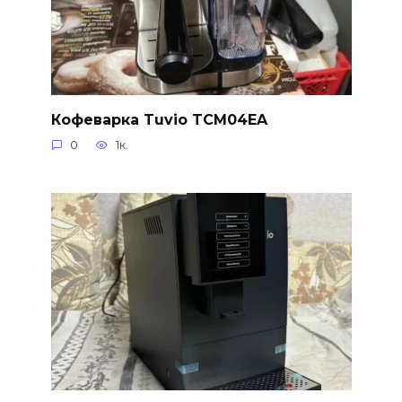
Кофеварка Tuvio TCM04EA
0
1к.