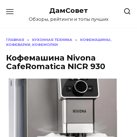
Перейти
ДамСовет
к
содержанию
Обзоры, рейтинги и топы лучших
ГЛАВНАЯ
»
КУХОННАЯ ТЕХНИКА
»
КОФЕМАШИНЫ,
КОФЕВАРКИ, КОФЕМОЛКИ
Кофемашина Nivona
CafeRomatica NICR 930