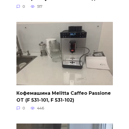
0
517
Кофемашина Melitta Caffeo Passione
OT (F 531-101, F 531-102)
0
446